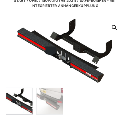
START
/
OPEL
/
MOVANO (AB 2021)
/ SAFE-BUMPER – MIT
INTEGRIERTER ANHÄNGERKUPPLUNG