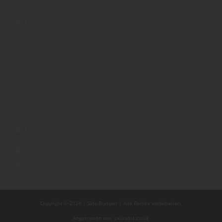
An:
Startseite
Über uns
Kontakt
Bedingungen & Konditionen
Datenschutzbestimmungen
Adresse:
Einsteinstraße 2
6669 NC, Dodewaard
Copyright © 2024 | Safe-Bumper | Alle Rechte vorbehalten.
Angetrieben von: skillable.co.uk