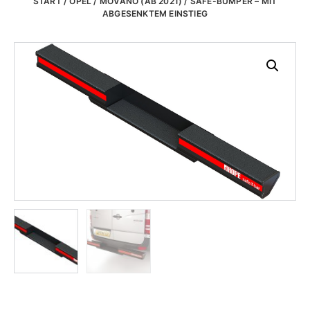
START
/
OPEL
/
MOVANO (AB 2021)
/ SAFE-BUMPER – MIT
ABGESENKTEM EINSTIEG