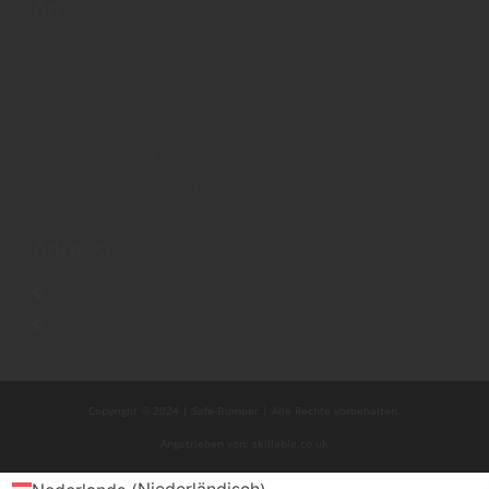
An:
Startseite
Über uns
Kontakt
Bedingungen & Konditionen
Datenschutzbestimmungen
Adresse:
Einsteinstraße 2
6669 NC, Dodewaard
Copyright © 2024 | Safe-Bumper | Alle Rechte vorbehalten.
Angetrieben von: skillable.co.uk
Niederländisch